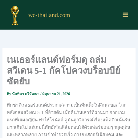
Skip
to
wc-thailand.com
content
เนเธอร์แลนด์ฟอร์มดุ ถล่ม
สวีเดน 5-1 กัคโปควงบร็อบบีย์
ซัดยับ
By
นันทิชา ศรีวัฒนา
/
มิถุนายน 21, 2026
ทีมชาติเนเธอร์แลนด์ประกาศความเป็นทีมเต็งในศึกฟุตบอลโลก
หลังถล่มสวีเดน 5-1 ที่ฮิวสตัน เมื่อคืนวันเสาร์ที่ผ่านมา จากเกม
แรกที่เสมอญี่ปุ่น ทำให้โรนัลด์ คูมันถูกวิจารณ์เรื่องแท็คติกเน้นรับ
มากเกินไป แต่เกมนี้ทัพอัศวินสีส้มตอบโต้ด้วยฟอร์มเกมรุกสุดดุดัน
และหลากหลาย การเข้าทำรวดเร็ว การจบสกอร์เฉียบคม และ