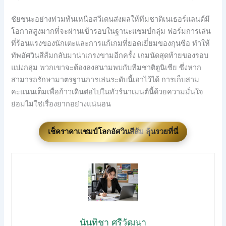
ชัยชนะอย่างท่วมท้นเหนือสวีเดนส่งผลให้ทีมชาติเนเธอร์แลนด์มี
โอกาสสูงมากที่จะผ่านเข้ารอบในฐานะแชมป์กลุ่ม ฟอร์มการเล่น
ที่ร้อนแรงของนักเตะและการแก้เกมที่ยอดเยี่ยมของกุนซือ ทำให้
ทัพอัศวินสีส้มกลับมาน่าเกรงขามอีกครั้ง เกมนัดสุดท้ายของรอบ
แบ่งกลุ่ม พวกเขาจะต้องลงสนามพบกับทีมชาติตูนิเซีย ซึ่งหาก
สามารถรักษามาตรฐานการเล่นระดับนี้เอาไว้ได้ การเก็บสาม
คะแนนเต็มเพื่อก้าวเดินต่อไปในทัวร์นาเมนต์นี้ด้วยความมั่นใจ
ย่อมไม่ใช่เรื่องยากอย่างแน่นอน
เช็คราคาแชมป์โลกอัศวินสีส้ม ลุ้นรวยที่นี่
นันทิชา ศรีวัฒนา