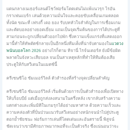
แดนกลางเนเธอร์แลนด์โชว์ฟอร์มโดดเด่นไม่แพ้แนวรุก ไรอัน
กราเฟนแบร์ก เล่นด้วยความมั่นใจและคอยขับเคลื่อนเกมตลอด
ทั้งนัด ขณะที่ เฟรงกี้ เดอ ยอง รับบทหัวใจสำคัญในการเชื่อมเกม
และตัดบอลอย่างยอดเยี่ยม แถมเป็นจุดเริ่มต้นของการได้ประตูที่
สามก่อนจะถูกเปลี่ยนตัวออกไปพัก ซึ่งความแข็งแกร่งที่แสดงออก
มานี้ทำให้ทัพดัตช์กลายเป็นอีกหนึ่งทีมเต็งที่น่าจับตามองใน
แวดวง
พนันบอลโลก 2026
อย่างไรก็ตาม ทิจานี่ ไรจ์นเดอร์ส ยังมีข้อผิด
พลาดในจังหวะเสียบอล จนเป็นสาเหตุหลักที่ทำให้ทีมต้องเสีย
ประตูให้กับสวีเดนในแมตช์นี้
ครีเซนซิโอ ซัมเมอร์วิลล์ ตัวสำรองที่สร้างจุดเปลี่ยนสำคัญ
ครีเซนซิโอ ซัมเมอร์วิลล์ เริ่มต้นด้วยการเป็นตัวสำรองเพื่อเปิดทาง
ให้บร็อบบีย์ แต่เมื่อถูกส่งลงสนามในครึ่งหลัง เขากลับสร้างความ
แตกต่างและเพิ่มมิติในเกมรุกได้อย่างมหาศาล ด้วยความเร็วและ
ความคล่องตัวที่ปั่นป่วนแนวรับสวีเดนอย่างหนักจนนำไปสู่ประตู
ตอกย้ำชัยชนะ ฟอร์มการเล่นที่โดดเด่นและอันตรายนี้ พิสูจน์
ชัดเจนว่าเขามีศักยภาพมากพอที่จะเป็นตัวจริง ซึ่งแน่นอนว่าจะ