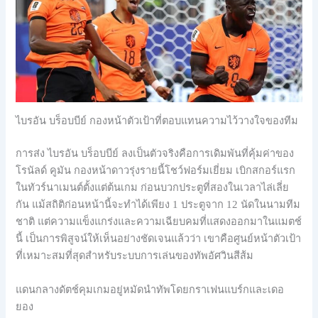
ไบรอัน บร็อบบีย์ กองหน้าตัวเป้าที่ตอบแทนความไว้วางใจของทีม
การส่ง ไบรอัน บร็อบบีย์ ลงเป็นตัวจริงคือการเดิมพันที่คุ้มค่าของ
โรนัลด์ คูมัน กองหน้าดาวรุ่งรายนี้โชว์ฟอร์มเยี่ยม เบิกสกอร์แรก
ในทัวร์นาเมนต์ตั้งแต่ต้นเกม ก่อนบวกประตูที่สองในเวลาไล่เลี่ย
กัน แม้สถิติก่อนหน้านี้จะทำได้เพียง 1 ประตูจาก 12 นัดในนามทีม
ชาติ แต่ความแข็งแกร่งและความเฉียบคมที่แสดงออกมาในแมตช์
นี้ เป็นการพิสูจน์ให้เห็นอย่างชัดเจนแล้วว่า เขาคือศูนย์หน้าตัวเป้า
ที่เหมาะสมที่สุดสำหรับระบบการเล่นของทัพอัศวินสีส้ม
แดนกลางดัตช์คุมเกมอยู่หมัดนำทัพโดยกราเฟนแบร์กและเดอ
ยอง