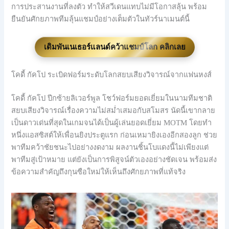
การประสานงานที่ลงตัว ทำให้สวีเดนแทบไม่มีโอกาสลุ้น พร้อม
ยืนยันศักยภาพทีมลุ้นแชมป์อย่างเต็มตัวในทัวร์นาเมนต์นี้
เดิมพันเนเธอร์แลนด์คว้าแชมป์โลก คลิกเลย
โคดี้ กัคโป ระเบิดฟอร์มระดับโลกสยบเสียงวิจารณ์จากแฟนหงส์
โคดี้ กัคโป ปีกซ้ายลิเวอร์พูล โชว์ฟอร์มยอดเยี่ยมในนามทีมชาติ
สยบเสียงวิจารณ์เรื่องความไม่สม่ำเสมอกับสโมสร นัดนี้เขากลาย
เป็นดาวเด่นที่สุดในเกมจนได้เป็นผู้เล่นยอดเยี่ยม MOTM โดยทำ
หนึ่งแอสซิสต์ให้เพื่อนยิงประตูแรก ก่อนเหมายิงเองอีกสองลูก ช่วย
พาทีมคว้าชัยชนะไปอย่างงดงาม ผลงานชิ้นโบแดงนี้ไม่เพียงแต่
พาทีมสู่เป้าหมาย แต่ยังเป็นการพิสูจน์ตัวเองอย่างชัดเจน พร้อมส่ง
ข้อความสำคัญถึงกุนซือใหม่ให้เห็นถึงศักยภาพที่แท้จริง