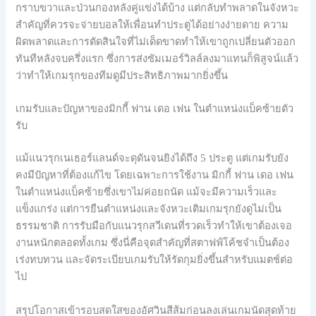
กราบขวาและป่วนกองหลังคู่แข่งได้บ้าง แต่กลับทำพลาดในจังหวะ
สำคัญที่ควรจะจ่ายบอลให้เพื่อนทำประตูได้อย่างง่ายดาย ความ
ผิดพลาดและการตัดสินใจที่ไม่เด็ดขาดทำให้เขาถูกเปลี่ยนตัวออก
ทันทีหลังจบครึ่งแรก ซึ่งการส่งซัมเมอร์วิลล์ลงมาแทนก็พิสูจน์แล้ว
ว่าทำให้เกมรุกของทีมดูมีประสิทธิภาพมากยิ่งขึ้น
เกมรับและปัญหาของมิกกี้ ฟาน เดอ เฟน ในตำแหน่งแบ็คซ้ายตัว
รับ
แม้แนวรุกเนเธอร์แลนด์จะดุดันจนยิงได้ถึง 5 ประตู แต่เกมรับยัง
คงมีปัญหาที่ต้องแก้ไข โดยเฉพาะการใช้งาน มิกกี้ ฟาน เดอ เฟน
ในตำแหน่งแบ็คซ้ายซึ่งเขาไม่ค่อยถนัด แม้จะมีความเร็วและ
แข็งแกร่ง แต่การยืนตำแหน่งและจังหวะเติมเกมรุกยังดูไม่เป็น
ธรรมชาติ การรับมือกับแนวรุกสวีเดนที่รวดเร็วทำให้เขาต้องเจอ
งานหนักตลอดทั้งเกม ซึ่งนี่คือจุดสำคัญที่สตาฟฟ์โค้ชจำเป็นต้อง
เร่งทบทวน และจัดระเบียบเกมรับให้รัดกุมยิ่งขึ้นสำหรับแมตช์ต่อ
ไป
สรุปโอกาสเข้ารอบสดใสของอัศวินสีส้มก่อนลงเล่นเกมนัดสุดท้าย