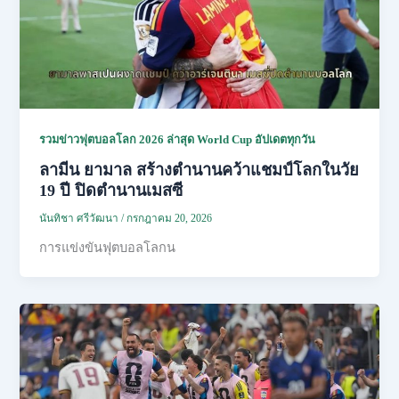
รวมข่าวฟุตบอลโลก 2026 ล่าสุด World Cup อัปเดตทุกวัน
ลามีน ยามาล สร้างตำนานคว้าแชมป์โลกในวัย
19 ปี ปิดตำนานเมสซี
นันทิชา ศรีวัฒนา
/
กรกฎาคม 20, 2026
การแข่งขันฟุตบอลโลกน