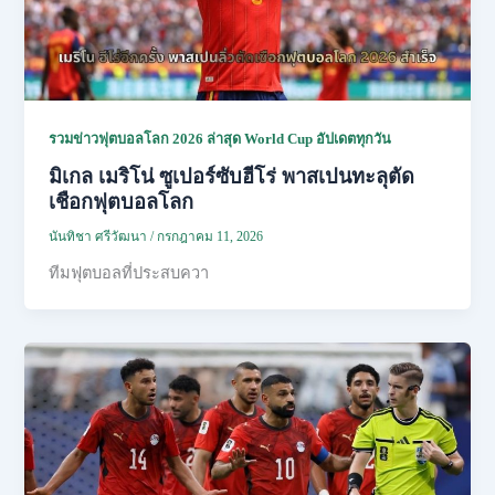
รวมข่าวฟุตบอลโลก 2026 ล่าสุด World Cup อัปเดตทุกวัน
มิเกล เมริโน่ ซูเปอร์ซับฮีโร่ พาสเปนทะลุตัด
เชือกฟุตบอลโลก
นันทิชา ศรีวัฒนา
/
กรกฎาคม 11, 2026
ทีมฟุตบอลที่ประสบควา