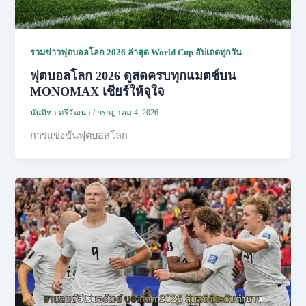
รวมข่าวฟุตบอลโลก 2026 ล่าสุด World Cup อัปเดตทุกวัน
ฟุตบอลโลก 2026 ดูสดครบทุกแมตช์บน
MONOMAX เชียร์ให้จุใจ
นันทิชา ศรีวัฒนา
/
กรกฎาคม 4, 2026
การแข่งขันฟุตบอลโลก