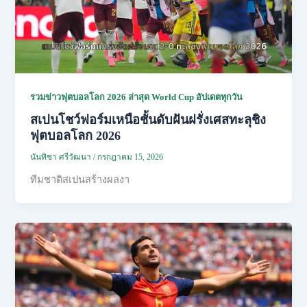
รวมข่าวฟุตบอลโลก 2026 ล่าสุด World Cup อัปเดตทุกวัน
สเปนโชว์ฟอร์มเหนือชั้นดับฝันฝรั่งเศสทะลุชิง
ฟุตบอลโลก 2026
นันทิชา ศรีวัฒนา
/
กรกฎาคม 15, 2026
ทีมชาติสเปนสร้างผลงา