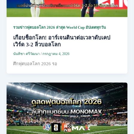
รวมข่าวฟุตบอลโลก 2026 ล่าสุด World Cup อัปเดตทุกวัน
เกือบช็อกโลก! อาร์เจนตินาต่อเวลาดับเคป
เวิร์ด 3-2 ลิ่วบอลโลก
นันทิชา ศรีวัฒนา
/
กรกฎาคม 4, 2026
ศึกฟุตบอลโลก 2026 รอ