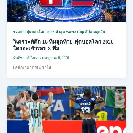
รวมข่าวฟุตบอลโลก 2026 ล่าสุด World Cup อัปเดตทุกวัน
วิเคราะห์ศึก 16 ทีมสุดท้าย ฟุตบอลโลก 2026
ใครจะเข้ารอบ 8 ทีม
นันทิชา ศรีวัฒนา
/
กรกฎาคม 8, 2026
เหลือเวลาอีกเพียงไม่