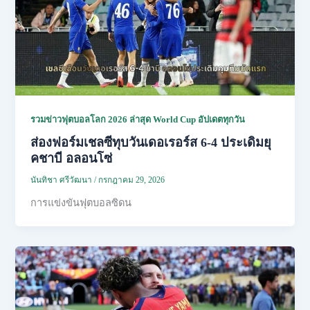
รวมข่าวฟุตบอลโลก 2026 ล่าสุด World Cup อัปเดตทุกวัน
ส่องฟอร์มเชลซีทุบวันเดอเรอร์ส 6-4 ประเดิมยุ
คชาบี อลอนโซ่
นันทิชา ศรีวัฒนา
/
กรกฎาคม 29, 2026
การแข่งขันฟุตบอลซิดน