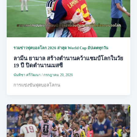
รวมข่าวฟุตบอลโลก 2026 ล่าสุด World Cup อัปเดตทุกวัน
ลามีน ยามาล สร้างตำนานคว้าแชมป์โลกในวัย
19 ปี ปิดตำนานเมสซี
นันทิชา ศรีวัฒนา
/
กรกฎาคม 20, 2026
การแข่งขันฟุตบอลโลกน