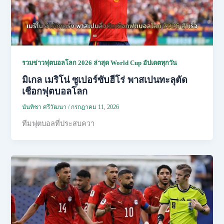
รวมข่าวฟุตบอลโลก 2026 ล่าสุด World Cup อัปเดตทุกวัน
มิเกล เมริโน่ ซูเปอร์ซับฮีโร่ พาสเปนทะลุตัด
เชือกฟุตบอลโลก
นันทิชา ศรีวัฒนา
/
กรกฎาคม 11, 2026
ทีมฟุตบอลที่ประสบควา